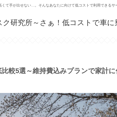
高くて手が出せない…。そんなあなたに向けて低コストで利用できるサ
スク研究所～さぁ！低コストで車に
底比較5選～維持費込みプランで家計に