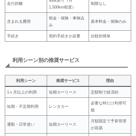
制限あり（月
走行距離
制限なし
1,500km程度）
税金・保険・車検込
含まれる費用
基本料金・保険のみ
み
手続き
契約手続きが必要
比較的簡単
利用シーン別の推奨サービス
利用シーン
推奨サービス
理由
1ヶ月以上の利用
短期カーリース
定額制で経済的
必要な時だけ利用可
短期・不定期利用
レンタカー
能
月額固定で予算管理
通勤・日常使い
短期カーリース
が容易