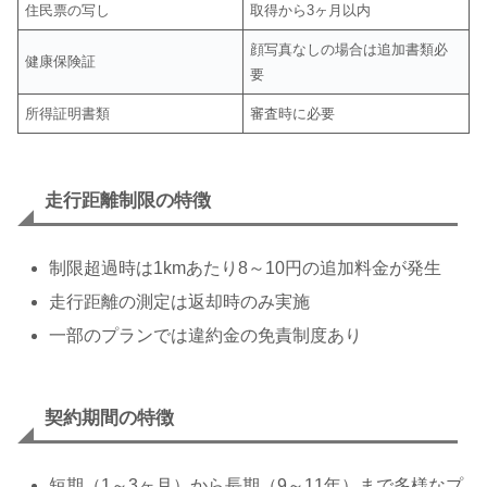
住民票の写し
取得から3ヶ月以内
顔写真なしの場合は追加書類必
健康保険証
要
所得証明書類
審査時に必要
走行距離制限の特徴
制限超過時は1kmあたり8～10円の追加料金が発生
走行距離の測定は返却時のみ実施
一部のプランでは違約金の免責制度あり
契約期間の特徴
短期（1～3ヶ月）から長期（9～11年）まで多様なプ