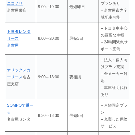
ニコノリ
プランあり
9:00～19:00
最短即日
名古屋栄店
– 名古屋市内全
域配車可能
– トヨタ車中心
トヨタレンタ
の豊富な車種
リース
8:00～20:00
最短3日
– 24時間緊急サ
名古屋
ポート完備
– 法人・個人向
けプラン充実
オリックスカ
– 全メーカー対
ーリース
名古
9:00～18:00
要相談
応
屋支店
– 車庫証明代行
あり
SOMPOで乗ー
– 月額固定プラ
る
ン
9:30～18:30
最短5日
名古屋センタ
– 充実した保険
ー
サービス