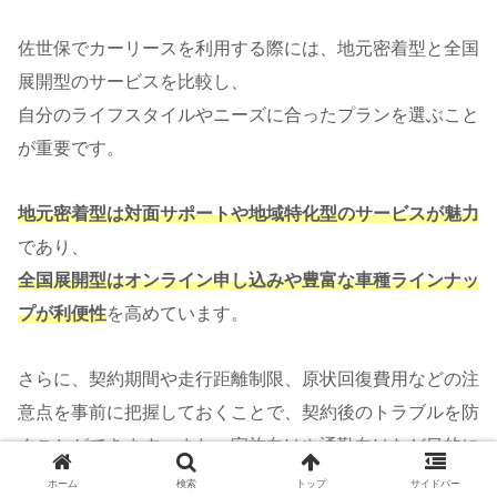
佐世保でカーリースを利用する際には、地元密着型と全国
展開型のサービスを比較し、
自分のライフスタイルやニーズに合ったプランを選ぶこと
が重要です。
地元密着型は対面サポートや地域特化型のサービスが魅力
であり、
全国展開型はオンライン申し込みや豊富な車種ラインナッ
プが利便性
を高めています。
さらに、契約期間や走行距離制限、原状回復費用などの注
意点を事前に把握しておくことで、契約後のトラブルを防
ぐことができます。また、家族向けや通勤向けなど目的に
応じた車種選びも、快適なカーライフを実現するための大
ホーム
検索
トップ
サイドバー